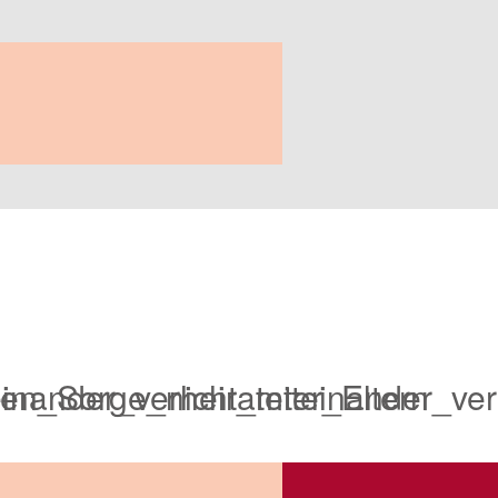
ander_verheirateter_Eltern
n_Sorge_nicht_miteinander_verhe