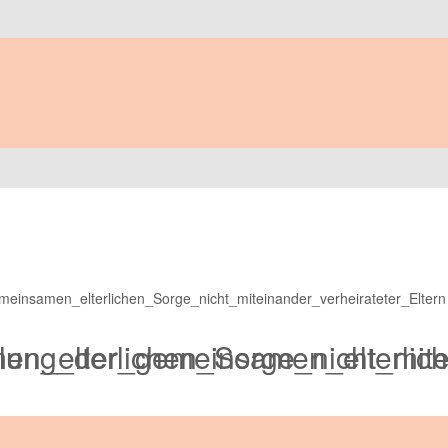
insamen_elterlichen_Sorge_nicht_miteinander_verheirateter_Eltern
elterlichen_Sorge_nicht_mitein
ung_der_gemeinsamen_elterliche