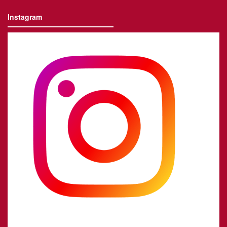
Instagram
@
seges_ag